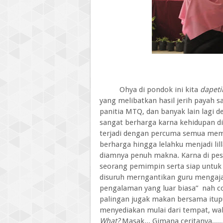
Ohya di pondok ini kita
dapeti
yang melibatkan hasil jerih payah s
panitia MTQ, dan banyak lain lagi 
sangat berharga karna kehidupan d
terjadi dengan percuma semua mem
berharga hingga lelahku menjadi li
diamnya penuh makna. Karna di pes
seorang pemimpin serta siap untuk
disuruh merngantikan guru mengajar
pengalaman yang luar biasa”
nah c
palingan jugak makan bersama itupu
menyediakan mulai dari tempat, wak
What?
Masak... Gimana ceritanya,,,,,