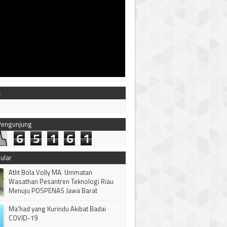
k
 Pengunjung
6
5
1
6
1
ular
Atlit Bola Volly MA. Ummatan
Wasathan Pesantren Teknologi Riau
Menuju POSPENAS Jawa Barat
Ma'had yang Kurindu Akibat Badai
COVID-19