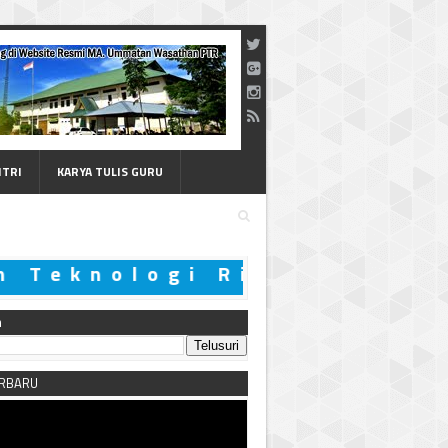
NTRI
KARYA TULIS GURU
knologi Riau
n
ERBARU