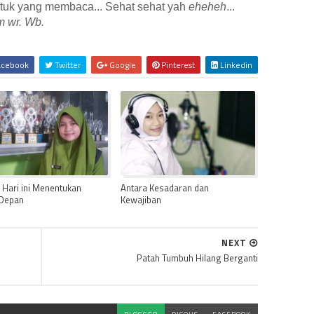
ntuk yang membaca... Sehat sehat yah
eheheh
...
m wr. Wb.
cebook
Twitter
Google
Pinterest
Linkedin
n Hari ini Menentukan
Antara Kesadaran dan
Depan
Kewajiban
NEXT
Patah Tumbuh Hilang Berganti