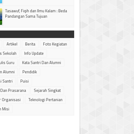
Tasawuf, Fiqih dan Ilmu Kalam : Beda
Pandangan Sama Tujuan
Artikel
Berita
Foto Kegiatan
as Sekolah
Info Update
ulis Guru
Kata Santri Dan Alumni
n Alumni
Pendidik
i Santri
Puisi
 Dan Prasarana
Sejarah Singkat
r Organisasi
Teknologi Pertanian
n Misi