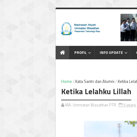
PROFIL
INFO UPDATE
KARYA SANTRI
Home
/
Kata Santri dan Alumni
/
Ketika Lela
ebsite Resmi MA. Ummata
Ketika Lelahku Lillah
MA. Ummatan Wasathan PTR
5 years