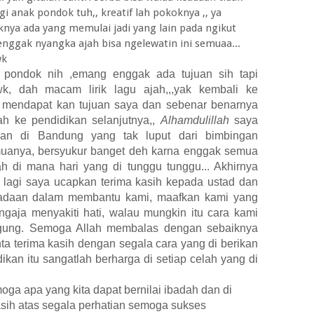
 anak pondok tuh,, kreatif lah pokoknya ,, ya
nya ada yang memulai jadi yang lain pada ngikut
ah enggak nyangka ajah bisa ngelewatin ini semuaa...
wk
pondok nih ,emang enggak ada tujuan sih tapi
wk, dah macam lirik lagu ajah,,,yak kembali ke
 mendapat kan tujuan saya dan sebenar benarnya
ah ke pendidikan selanjutnya,,
Alhamdulillah
saya
'an di Bandung yang tak luput dari bimbingan
emuanya, bersyukur banget deh karna enggak semua
h di mana hari yang di tunggu tunggu... Akhirnya
i lagi saya ucapkan terima kasih kepada ustad dan
eadaan dalam membantu kami, maafkan kami yang
gaja menyakiti hati, walau mungkin itu cara kami
ggung. Semoga Allah membalas dengan sebaiknya
inta terima kasih dengan segala cara yang di berikan
an itu sangatlah berharga di setiap celah yang di
ga apa yang kita dapat bernilai ibadah dan di
asih atas segala perhatian semoga sukses