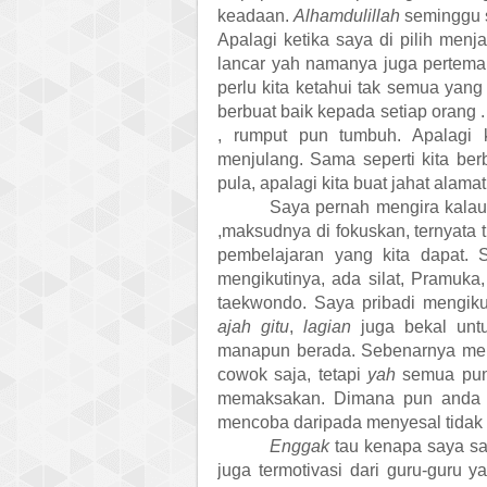
keadaan.
Alhamdulillah
seminggu 
Apalagi ketika saya di pilih menj
lancar yah namanya juga perteman
perlu kita ketahui tak semua yang 
berbuat baik kepada setiap orang 
, rumput pun tumbuh. Apalagi k
menjulang. Sama seperti kita berb
pula, apalagi kita buat jahat alamat
Saya pernah mengira kalau 
,maksudnya di fokuskan, ternyata 
pembelajaran yang kita dapat. 
mengikutinya, ada silat, Pramuka,
taekwondo. Saya pribadi mengik
ajah gitu
,
lagian
juga bekal untu
manapun berada. Sebenarnya menu
cowok saja, tetapi
yah
semua pu
memaksakan. Dimana pun anda b
mencoba daripada menyesal tidak
Enggak
tau kenapa saya sa
juga termotivasi dari guru-guru y