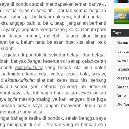
saya di pondok sudah mendapatkan teman banyak .
adi ketua kelas di sekolah. Tapi tak semua berjalan
an, kalau gak berkelahi gak seru, hahah canda ..
kita anggap baik itu baik, tetapi janganlah berhenti
. Layaknya pepatah mengatakan jika kau tanam padi
Tags
au tanam rumput, melebihi ilalang akan tinggi
Alumni
uat baik, belum tentu balasan buat kita akan baik
 sudah .
Identit
kegiatan di pondok itu sekedar belajar dan belajar
Karya T
tidak, banyak
banget
keseruan di setiap celah-celah
Seperti
extrakulikuler
yang bebas kita pilih untuk
Kegiata
 badminton, tenis meja, volley, sepak bola, takraw,
Prestas
uti
ekstrakurikuler
silat dari kelas satu Mts, senang
k diri sendiri
yah
sebagai pameng lah untuk di
Sarana
rut saya silat tuh wajib bagi setiap cewek bukan
Struktu
nya
style
masing-masing ya kan, enggak bisa juga
Visi Da
erada pesan saya jangan menyerah, lebih baik
 mencoba sama sekali.
ngat bahagia ketika di pondok, selain bangga saya
ang mengajar di sini . Arahan yang di berikan dan