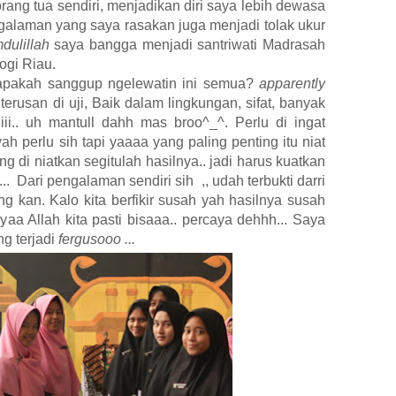
ang tua sendiri, menjadikan diri saya lebih dewasa
engalaman yang saya rasakan juga menjadi tolak ukur
dulillah
saya bangga menjadi santriwati Madrasah
ogi Riau.
, apakah sanggup ngelewatin ini semua?
apparently
erusan di uji, Baik dalam lingkungan, sifat, banyak
ii.. uh mantull dahh mas broo^_^. Perlu di ingat
ah perlu sih tapi yaaaa yang paling penting itu niat
g di niatkan segitulah hasilnya.. jadi harus kuatkan
..
Dari pengalaman sendiri sih
,, udah terbukti darri
ong kan. Kalo kita berfikir susah yah hasilnya susah
n syaa Allah kita pasti bisaaa.. percaya dehhh... Saya
g terjadi
fergusooo ...