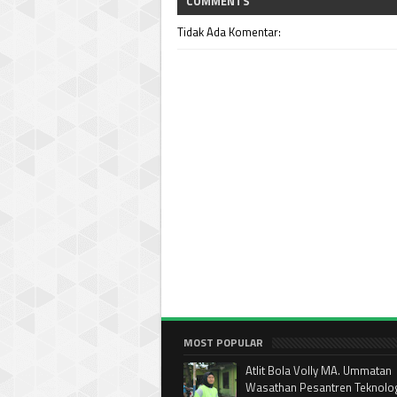
COMMENTS
Tidak Ada Komentar:
MOST POPULAR
Atlit Bola Volly MA. Ummatan
Wasathan Pesantren Teknolog