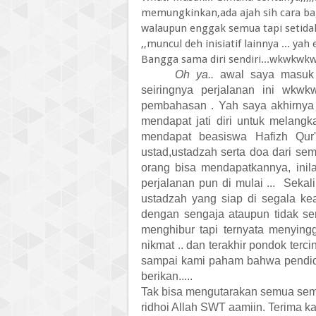
memungkinkan,ada ajah sih cara bagi
walaupun enggak semua tapi setidak
,,muncul deh inisiatif lainnya ... y
Bangga sama diri sendiri...wkwkwk
Oh ya..
awal saya masuk 
seiringnya perjalanan ini wkwk
pembahasan . Yah saya akhirnya
mendapat jati diri untuk melangk
mendapat beasiswa Hafizh Qur
ustad,ustadzah serta doa dari s
orang bisa mendapatkannya, inila
perjalanan pun di mulai ...
Sekal
ustadzah yang siap di segala k
dengan sengaja ataupun tidak sen
menghibur tapi ternyata menyin
nikmat .. dan terakhir pondok terc
sampai kami paham bahwa pendidik
berikan.....
Tak bisa mengutarakan semua semo
ridhoi Allah SWT aamiin. Terima k