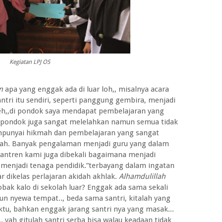
Kegiatan LPJ OS
n
apa yang enggak ada di luar loh,, misalnya acara
antri itu sendiri, seperti panggung gembira, menjadi
deh,,di pondok saya mendapat pembelajaran yang
ipondok juga sangat melelahkan namun semua tidak
punyai hikmah dan pembelajaran yang sangat
llah. Banyak pengalaman menjadi guru yang dalam
antren kami juga dibekali bagaimana menjadi
 menjadi tenaga pendidik.”terbayang dalam ingatan
 dikelas perlajaran akidah akhlak.
Alhamdulillah
obak kalo di sekolah luar? Enggak ada sama sekali
n nyewa tempat.., beda sama santri, kitalah yang
tu, bahkan enggak jarang santri nya yang masak...
.. yah gitulah santri serba bisa walau keadaan tidak