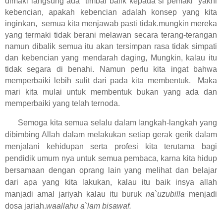
dimaki langsung ada
timbal balik kepada si pemaki
yakni
kebencian, apakah kebencian adalah konsep yang kita
inginkan,
semua kita menjawab pasti tidak.mungkin mereka
yang termaki tidak berani melawan secara terang-terangan
namun dibalik semua itu akan tersimpan rasa tidak simpati
dan kebencian yang mendarah daging, Mungkin, kalau itu
tidak segara di benahi. Namun perlu kita ingat bahwa
memperbaiki lebih sulit dari pada kita membentuk.
Maka
mari kita mulai untuk membentuk bukan yang ada dan
memperbaiki yang telah ternoda.
Semoga kita semua selalu dalam langkah-langkah yang
dibimbing Allah dalam melakukan setiap gerak gerik dalam
menjalani kehidupan serta profesi kita terutama bagi
pendidik umum nya untuk semua pembaca, karna kita hidup
bersamaan dengan oprang lain yang melihat dan belajar
dari apa yang kita lakukan, kalau itu baik insya allah
manjadi amal jariyah kalau itu buruk
na`uzubilla
menjadi
dosa jariah.
waallahu a`lam bisawaf.