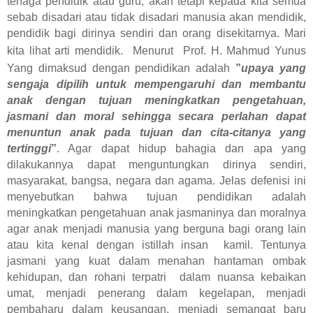
tenaga pendidik atau guru, akan tetapi kepada kita semua
sebab disadari atau tidak disadari manusia akan mendidik,
pendidik bagi dirinya sendiri dan orang disekitarnya. Mari
kita lihat arti mendidik.
Menurut
Prof. H. Mahmud Yunus
Yang dimaksud dengan pendidikan adalah
”
upaya yang
sengaja dipilih untuk mempengaruhi dan membantu
anak dengan tujuan meningkatkan pengetahuan,
jasmani dan moral sehingga secara perlahan dapat
menuntun anak pada tujuan dan cita-citanya yang
tertinggi
”
. Agar dapat hidup bahagia dan apa yang
dilakukannya dapat menguntungkan dirinya sendiri,
masyarakat, bangsa, negara dan agama. Jelas defenisi ini
menyebutkan bahwa tujuan pendidikan adalah
meningkatkan pengetahuan anak jasmaninya dan moralnya
agar anak menjadi manusia yang berguna bagi orang lain
atau kita kenal dengan istillah insan
kamil. Tentunya
jasmani yang kuat dalam menahan hantaman ombak
kehidupan, dan rohani terpatri
dalam nuansa kebaikan
umat, menjadi penerang dalam kegelapan, menjadi
pembaharu dalam keusangan, menjadi semangat baru