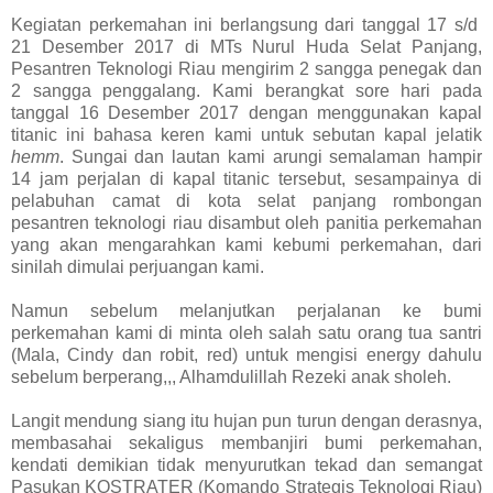
Kegiatan perkemahan ini berlangsung dari tanggal 17 s/d
21 Desember 2017 di MTs Nurul Huda Selat Panjang,
Pesantren Teknologi Riau mengirim 2 sangga penegak dan
2 sangga penggalang. Kami berangkat sore hari pada
tanggal 16 Desember 2017 dengan menggunakan kapal
titanic ini bahasa keren kami untuk sebutan kapal jelatik
hemm
. Sungai dan lautan kami arungi semalaman hampir
14 jam perjalan di kapal titanic tersebut, sesampainya di
pelabuhan camat di kota selat panjang rombongan
pesantren teknologi riau disambut oleh panitia perkemahan
yang akan mengarahkan kami kebumi perkemahan, dari
sinilah dimulai perjuangan kami.
Namun sebelum melanjutkan perjalanan ke bumi
perkemahan kami di minta oleh salah satu orang tua santri
(Mala, Cindy dan robit, red) untuk mengisi energy dahulu
sebelum berperang,,, Alhamdulillah Rezeki anak sholeh.
Langit mendung siang itu hujan pun turun dengan derasnya,
membasahai sekaligus membanjiri bumi perkemahan,
kendati demikian tidak menyurutkan tekad dan semangat
Pasukan KOSTRATER (Komando Strategis Teknologi Riau)